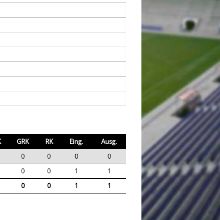
K
GRK
RK
Eing.
Ausg.
0
0
0
0
0
0
1
1
0
0
1
1