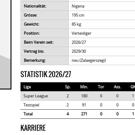
Nationalität:
Nigeria
Grösse:
195 cm
Gewicht:
85 kg
Position:
Verteidiger
Beim Verein seit:
2026/27
Vertrag bis:
2029/30
Bemerkung:
neu (Zalaegerszegi)
STATISTIK 2026/27
Liga
Sp.
Min.
Tor
Ass.
G
Super League
2
180
0
0
1
Testspiel
2
91
0
0
0
Total
4
271
0
0
1
KARRIERE