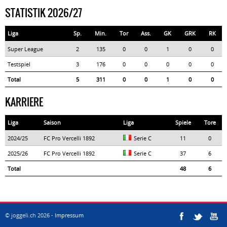
STATISTIK 2026/27
Liga
Sp.
Min.
Tor
Ass.
GK
GRK
RK
Super League
2
135
0
0
1
0
0
Testspiel
3
176
0
0
0
0
0
Total
5
311
0
0
1
0
0
KARRIERE
Liga
Saison
Liga
Spiele
Tore
2024/25
FC Pro Vercelli 1892
Serie C
11
0
2025/26
FC Pro Vercelli 1892
Serie C
37
6
Total
48
6
© joggeli.ch 2026 -
Impressum