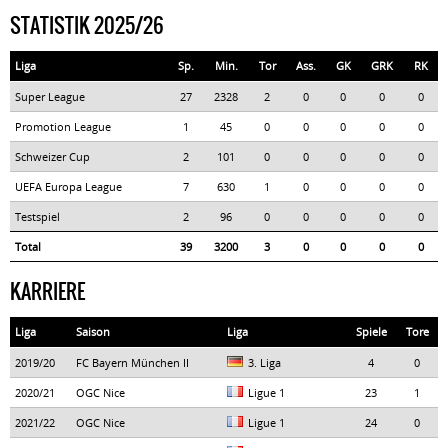
STATISTIK 2025/26
Liga
Sp.
Min.
Tor
Ass.
GK
GRK
RK
Super League
27
2328
2
0
0
0
0
Promotion League
1
45
0
0
0
0
0
Schweizer Cup
2
101
0
0
0
0
0
UEFA Europa League
7
630
1
0
0
0
0
Testspiel
2
96
0
0
0
0
0
Total
39
3200
3
0
0
0
0
KARRIERE
Liga
Saison
Liga
Spiele
Tore
2019/20
FC Bayern München II
3. Liga
4
0
2020/21
OGC Nice
Ligue 1
23
1
2021/22
OGC Nice
Ligue 1
24
0