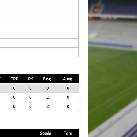
K
GRK
RK
Eing.
Ausg.
0
0
0
0
0
0
2
0
0
0
2
0
Spiele
Tore