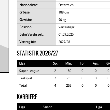
Nationalität:
Österreich
Grösse:
188 cm
Gewicht:
90 kg
Position:
Verteidiger
Beim Verein seit:
01.09.2025
Vertrag bis:
2027/28
STATISTIK 2026/27
Liga
Sp.
Min.
Tor
Ass.
G
Super League
2
180
0
0
0
Testspiel
2
73
0
0
0
Total
4
253
0
0
0
KARRIERE
Liga
Saison
Liga