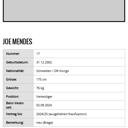
JOE MENDES
Nummer:
17
Geburtsdatum:
31.12.2002
Nationalität:
Schweden / DR Kongo
Grösse:
175 cm
Gewicht:
76 kg
Position:
Verteidiger
Beim Verein
02.09.2024
seit:
Vertrag bis:
2024/25 (ausgeliehen+Kaufoption)
Bemerkung:
neu (Braga)