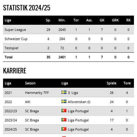
STATISTIK 2024/25
Liga
Sp.
Min.
Tor
Ass.
GK
GRK
RK
Super League
29
2045
1
1
7
0
0
Schweizer Cup
4
284
0
0
0
0
0
Testspiel
2
72
0
0
0
0
0
Total
35
2401
1
1
7
0
0
KARRIERE
Liga
Saison
Liga
Spiele
Tore
2021
Hammarby TFF
3. Liga
26
4
2022
AIK
Allsvenskan (I)
24
0
2022/23
SC Braga
Liga Portugal
4
1
2023/24
SC Braga
Liga Portugal
17
0
2024/25
SC Braga
Liga Portugal
4
0