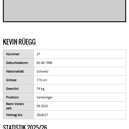
KEVIN RÜEGG
Nummer:
27
Geburtsdatum:
05.08.1998
Nationalität:
Schweiz
Grösse:
173 cm
Gewicht:
79 kg
Position:
Verteidiger
Beim Verein
09.2023
seit:
Vertrag bis:
2026/27
STATISTIK 2025/26