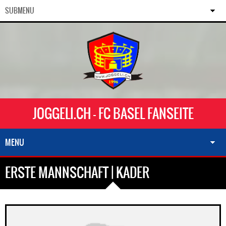
SUBMENU
JOGGELI.CH - FC BASEL FANSEITE
MENU
ERSTE MANNSCHAFT | KADER