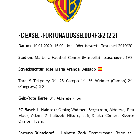
FC BASEL - FORTUNA DÜSSELDORF 3:2 (2:2)
Datum:
10.01.2020, 16:00 Uhr -
Wettbewerb:
Testspiel 2019/20
Stadion:
Marbella Football Center (Marbella) -
Zuschauer:
190
Schiedsrichter:
José María Aranda Delgado
Tore:
9. Tekpetey 0:1. 25. Campo 1:1. 36. Widmer (Campo) 2:1.
(Zhegrova) 3:2.
Gelb-Rote Karte:
31. Alderete (Foul).
FC Basel:
1. Halbzeit: Omlin; Widmer, Bergström, Alderete, Petr
Moos; Ademi. 2. Halbzeit: Nikolic; Isufi, Xhaka, Cömert, Rivero
Okafor; Tushi.
Fortuna Düsseldorf:
1. Halbzeit: Zack; Zimmermann, Bormuth, 