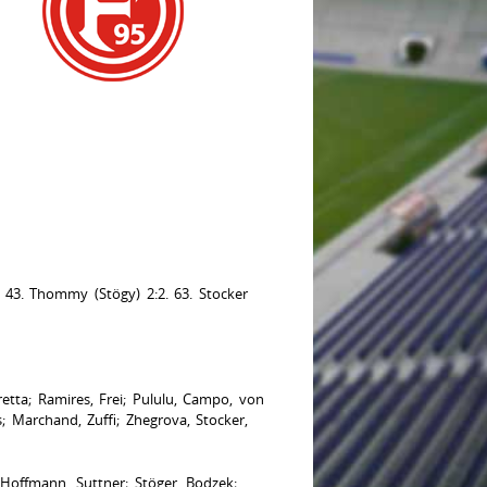
 43. Thommy (Stögy) 2:2. 63. Stocker
etta; Ramires, Frei; Pululu, Campo, von
s; Marchand, Zuffi; Zhegrova, Stocker,
Hoffmann, Suttner; Stöger, Bodzek;