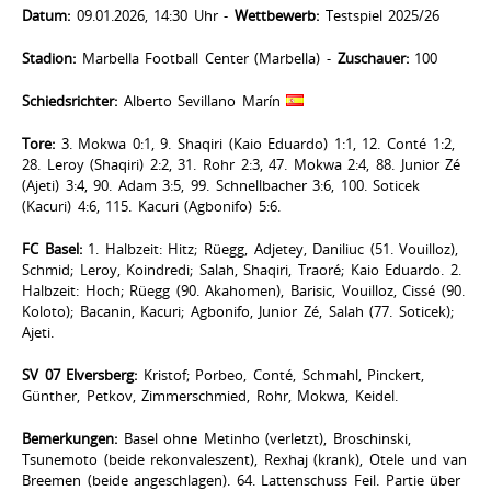
Datum:
09.01.2026, 14:30 Uhr -
Wettbewerb:
Testspiel 2025/26
Stadion:
Marbella Football Center (Marbella) -
Zuschauer:
100
Schiedsrichter:
Alberto Sevillano Marín
Tore:
3. Mokwa 0:1, 9. Shaqiri (Kaio Eduardo) 1:1, 12. Conté 1:2,
28. Leroy (Shaqiri) 2:2, 31. Rohr 2:3, 47. Mokwa 2:4, 88. Junior Zé
(Ajeti) 3:4, 90. Adam 3:5, 99. Schnellbacher 3:6, 100. Soticek
(Kacuri) 4:6, 115. Kacuri (Agbonifo) 5:6.
FC Basel:
1. Halbzeit: Hitz; Rüegg, Adjetey, Daniliuc (51. Vouilloz),
Schmid; Leroy, Koindredi; Salah, Shaqiri, Traoré; Kaio Eduardo. 2.
Halbzeit: Hoch; Rüegg (90. Akahomen), Barisic, Vouilloz, Cissé (90.
Koloto); Bacanin, Kacuri; Agbonifo, Junior Zé, Salah (77. Soticek);
Ajeti.
SV 07 Elversberg:
Kristof; Porbeo, Conté, Schmahl, Pinckert,
Günther, Petkov, Zimmerschmied, Rohr, Mokwa, Keidel.
Bemerkungen:
Basel ohne Metinho (verletzt), Broschinski,
Tsunemoto (beide rekonvaleszent), Rexhaj (krank), Otele und van
Breemen (beide angeschlagen). 64. Lattenschuss Feil. Partie über