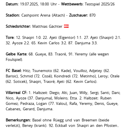
Datum:
19.07.2025, 18:00 Uhr -
Wettbewerb:
Testspiel 2025/26
Stadion:
Cashpoint Arena (Altach) -
Zuschauer:
870
Schiedsrichter:
Matthias Gächter
Tore:
12. Shaqiri 1:0. 22. Ajeti (Eigentor) 1:1. 27. Ajeti (Shaqiri) 2:1.
32. Ayoze 2:2. 65. Kevin Carlos 3:2. 87. Danjuma 3:3.
Gelbe Karte:
68. Gueye, 83. Traoré, 91. Yeremy (alle wegen
Foulspiel).
FC Basel:
Hitz; Tsunemoto (62. Kade), Vouilloz, Adjetey (62.
Barisic), Schmid (72. Cissé); Koindredi (72. Metinho), Leroy; Otele
(62. Soticek), Shaqiri, Traoré; Ajeti (62. Kevin Carlos).
Villarreal CF:
1. Halbzeit: Diego; Alti, Juan, Willy, Sergi; Santi, Dani;
Nico, Ayoze (37. Danjuma), Moleiro; Etta. 2. Halbzeit: Ruben
Gomez; Pedraza, Logan (77. Valou), Rafa, Yeremy, Denis, Gueye,
Cabanes, Gerard, Danjuma.
Bemerkungen:
Basel ohne Rüegg und van Breemen (beide
verletzt), Beney (krank). 92. Eckball von Shaqiri an den Pfosten..