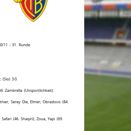
0/11 - 31. Runde
c (Sio) 3:0.
84. Zambrella (Unsportlichkeit).
hier, Serey Die, Elmer; Obradovic (84.
fari (46. Shaqiri); Zoua, Yapi (69.