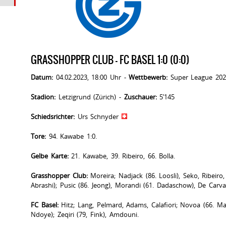
GRASSHOPPER CLUB - FC BASEL 1:0 (0:0)
Datum:
04.02.2023, 18:00 Uhr -
Wettbewerb:
Super League 202
Stadion:
Letzigrund (Zürich) -
Zuschauer:
5’145
Schiedsrichter:
Urs Schnyder
Tore:
94. Kawabe 1:0.
Gelbe Karte:
21. Kawabe, 39. Ribeiro, 66. Bolla.
Grasshopper Club:
Moreira; Nadjack (86. Loosli), Seko, Ribeir
Abrashi); Pusic (86. Jeong), Morandi (61. Dadaschow), De Carval
FC Basel:
Hitz; Lang, Pelmard, Adams, Calafiori; Novoa (66. Male
Ndoye); Zeqiri (79, Fink), Amdouni.