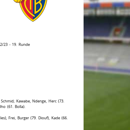
2/23 - 19. Runde
o, Schmid; Kawabe, Ndenge, Herc (73.
ho (61. Bolla).
s), Frei, Burger (79. Diouf), Kade (66.