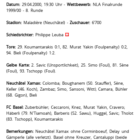
Datum:
29.04.2000, 19:30 Uhr -
Wettbewerb:
NLA Finalrunde
1999/00 - 8. Runde
Stadion:
Maladière (Neuchâtel) -
Zuschauer:
6’700
Schiedsrichter:
Philippe Leuba
Tore:
29. Koumantarakis 0:1, 82. Murat Yakin (Foulpenalty) 0:2,
94. Bieli (Foulpenalty) 1:2.
Gelbe Karte:
2. Savic (Unsportlichkeit), 25. Simo (Foul), 81. Sène
(Foul), 93. Tschopp (Foul).
Neuchâtel Xamax:
Colomba; Boughanem (50. Stauffer), Sène,
Keller (46. Koch), Zambaz; Simo, Sansoni, Wittl; Camara, Bühler
(68. Gigon), Bieli
FC Basel:
Zuberbühler; Ceccaroni, Knez, Murat Yakin, Cravero;
Häberli (79. N'Tiamoah), Barberis (52. Sawu), Huggel, Savic; Tholot
(83. Tschopp), Koumantarakis
Bemerkungen:
Neuchâtel Xamax ohne Corminboeuf, Delay und
Gämperle (alle verletzt). Basel ohne Kreuzer, Cantaluppi (beide