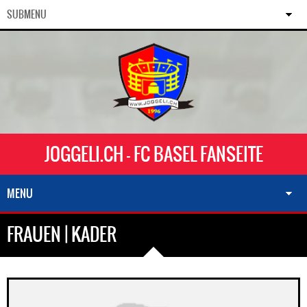
SUBMENU
JOGGELI.CH - FC BASEL FANSEITE
MENU
FRAUEN | KADER