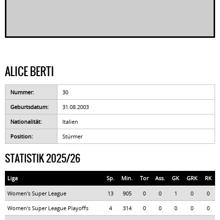
ALICE BERTI
Nummer:
30
Geburtsdatum:
31.08.2003
Nationalität:
Italien
Position:
Stürmer
STATISTIK 2025/26
Liga
Sp.
Min.
Tor
Ass.
GK
GRK
RK
Women's Super League
13
905
0
0
1
0
0
Women's Super League Playoffs
4
314
0
0
0
0
0