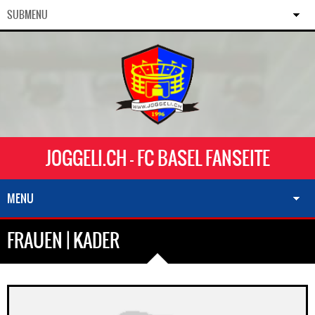
SUBMENU
JOGGELI.CH - FC BASEL FANSEITE
MENU
FRAUEN | KADER