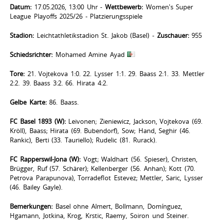
Datum:
17.05.2026, 13:00 Uhr -
Wettbewerb:
Women's Super
League Playoffs 2025/26 - Platzierungsspiele
Stadion:
Leichtathletikstadion St. Jakob (Basel) -
Zuschauer:
955
Schiedsrichter:
Mohamed Amine Ayad
Tore:
21. Vojtekova 1:0. 22. Lysser 1:1. 29. Baass 2:1. 33. Mettler
2:2. 39. Baass 3:2. 66. Hirata 4:2.
Gelbe Karte:
86. Baass.
FC Basel 1893 (W):
Leivonen; Zieniewicz, Jackson, Vojtekova (69.
Kröll), Baass; Hirata (69. Bubendorf), Sow; Hand, Seghir (46.
Rankic), Berti (33. Tauriello); Rudelic (81. Rurack).
FC Rapperswil-Jona (W):
Vogt; Waldhart (56. Spieser), Christen,
Brügger, Ruf (57. Schärer); Kellenberger (56. Anhan); Kott (70.
Petrova Parapunova), Torradeflot Estevez; Mettler, Saric, Lysser
(46. Bailey Gayle).
Bemerkungen:
Basel ohne Almert, Bollmann, Domínguez,
Hgamann, Jotkina, Krog, Krstic, Raemy, Soiron und Steiner.