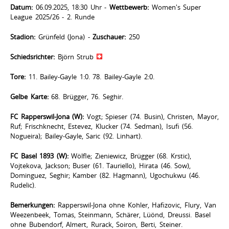
Datum:
06.09.2025, 18:30 Uhr -
Wettbewerb:
Women's Super
League 2025/26 - 2. Runde
Stadion:
Grünfeld (Jona) -
Zuschauer:
250
Schiedsrichter:
Björn Strub
Tore:
11. Bailey-Gayle 1:0. 78. Bailey-Gayle 2:0.
Gelbe Karte:
68. Brügger, 76. Seghir.
FC Rapperswil-Jona (W):
Vogt; Spieser (74. Busin), Christen, Mayor,
Ruf; Frischknecht, Estevez, Klucker (74. Sedman), Isufi (56.
Nogueira); Bailey-Gayle, Saric (92. Linhart).
FC Basel 1893 (W):
Wölfle; Zieniewicz, Brügger (68. Krstic),
Vojtekova, Jackson; Buser (61. Tauriello), Hirata (46. Sow),
Dominguez, Seghir; Kamber (82. Hagmann), Ugochukwu (46.
Rudelic).
Bemerkungen:
Rapperswil-Jona ohne Kohler, Hafizovic, Flury, Van
Weezenbeek, Tomas, Steinmann, Schärer, Lüönd, Dreussi. Basel
ohne Bubendorf, Almert, Rurack, Soiron, Berti, Steiner.