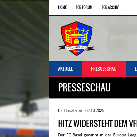
HOME
FCB-FORUM
FCB-ARCHIV
AKTUELL
PRESSESCHAU
PRESSESCHAU
bz Basel vom 03.10.2025
HITZ WIDERSTEHT DEM V
Der FC Basel gewinnt in der Europa Leag