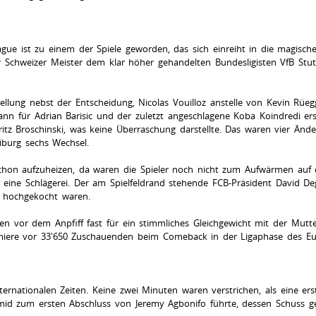
gue ist zu einem der Spiele geworden, das sich einreiht in die magisch
der Schweizer Meister dem klar höher gehandelten Bundesligisten VfB Stutt
ellung nebst der Entscheidung, Nicolas Vouilloz anstelle von Kevin Rüegg
ann für Adrian Barisic und der zuletzt angeschlagene Koba Koindredi er
ritz Broschinski, was keine Überraschung darstellte. Das waren vier Än
eiburg sechs Wechsel.
chon aufzuheizen, da waren die Spieler noch nicht zum Aufwärmen auf d
 eine Schlägerei. Der am Spielfeldrand stehende FCB-Präsident David De
ie hochgekocht waren.
ten vor dem Anpfiff fast für ein stimmliches Gleichgewicht mit der Mut
emiere vor 33'650 Zuschauenden beim Comeback in der Ligaphase des Eu
nternationalen Zeiten. Keine zwei Minuten waren verstrichen, als eine 
mid zum ersten Abschluss von Jeremy Agbonifo führte, dessen Schuss g