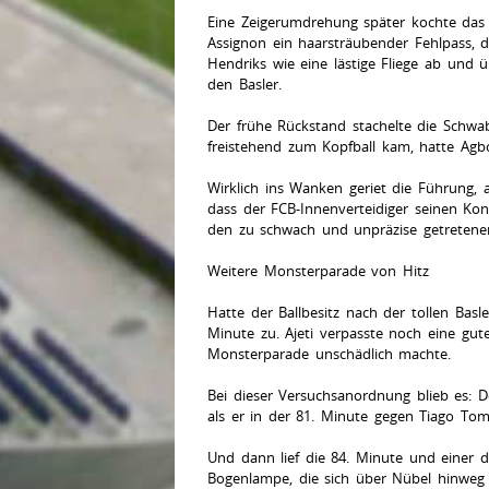
Eine Zeigerumdrehung später kochte das J
Assignon ein haarsträubender Fehlpass, 
Hendriks wie eine lästige Fliege ab und 
den Basler.
Der frühe Rückstand stachelte die Schwab
freistehend zum Kopfball kam, hatte Agbo
Wirklich ins Wanken geriet die Führung, 
dass der FCB-Innenverteidiger seinen Kon
den zu schwach und unpräzise getretenen
Weitere Monsterparade von Hitz
Hatte der Ballbesitz nach der tollen Ba
Minute zu. Ajeti verpasste noch eine gut
Monsterparade unschädlich machte.
Bei dieser Versuchsanordnung blieb es: D
als er in der 81. Minute gegen Tiago Tom
Und dann lief die 84. Minute und einer d
Bogenlampe, die sich über Nübel hinweg a