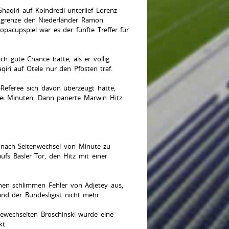
aqiri auf Koindredi unterlief Lorenz
aumgrenze den Niederländer Ramon
pacupspiel war es der fünfte Treffer für
h gute Chance hatte, als er völlig
iri auf Otele nur den Pfosten traf.
-Referee sich davon überzeugt hatte,
rei Minuten. Dann parierte Marwin Hitz
B nach Seitenwechsel von Minute zu
fs Basler Tor, den Hitz mit einer
einen schlimmen Fehler von Adjetey aus,
and der Bundesligist nicht mehr.
gewechselten Broschinski wurde eine
t.