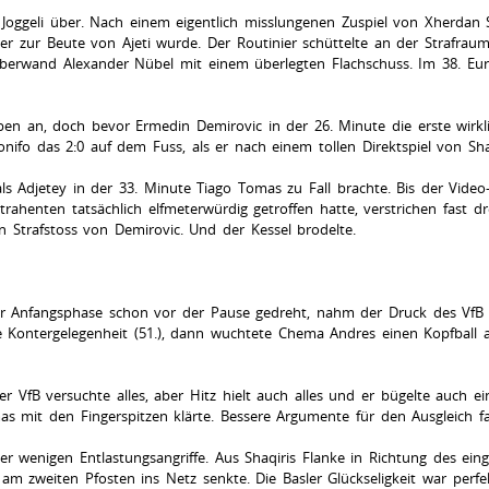
oggeli über. Nach einem eigentlich misslungenen Zuspiel von Xherdan Sh
der zur Beute von Ajeti wurde. Der Routinier schüttelte an der Strafr
überwand Alexander Nübel mit einem überlegten Flachschuss. Im 38. Euro
en an, doch bevor Ermedin Demirovic in der 26. Minute die erste wirklic
nifo das 2:0 auf dem Fuss, als er nach einem tollen Direktspiel von Shaq
als Adjetey in der 33. Minute Tiago Tomas zu Fall brachte. Bis der Video
trahenten tatsächlich elfmeterwürdig getroffen hatte, verstrichen fast d
 Strafstoss von Demirovic. Und der Kessel brodelte.
sler Anfangsphase schon vor der Pause gedreht, nahm der Druck des Vf
e Kontergelegenheit (51.), dann wuchtete Chema Andres einen Kopfball au
er VfB versuchte alles, aber Hitz hielt auch alles und er bügelte auch 
as mit den Fingerspitzen klärte. Bessere Argumente für den Ausgleich f
er wenigen Entlastungsangriffe. Aus Shaqiris Flanke in Richtung des ein
m zweiten Pfosten ins Netz senkte. Die Basler Glückseligkeit war perfek