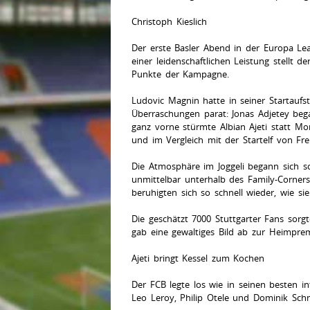
Christoph Kieslich
Der erste Basler Abend in der Europa Lea
einer leidenschaftlichen Leistung stellt 
Punkte der Kampagne.
Ludovic Magnin hatte in seiner Startaufst
Überraschungen parat: Jonas Adjetey beg
ganz vorne stürmte Albian Ajeti statt Mo
und im Vergleich mit der Startelf von Fr
Die Atmosphäre im Joggeli begann sich s
unmittelbar unterhalb des Family-Corners
beruhigten sich so schnell wieder, wie s
Die geschätzt 7000 Stuttgarter Fans sorg
gab eine gewaltiges Bild ab zur Heimpr
Ajeti bringt Kessel zum Kochen
Der FCB legte los wie in seinen besten i
Leo Leroy, Philip Otele und Dominik Sch