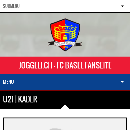
SUBMENU
JOGGELI.CH - FC BASEL FANSEITE
MENU
U21 | KADER