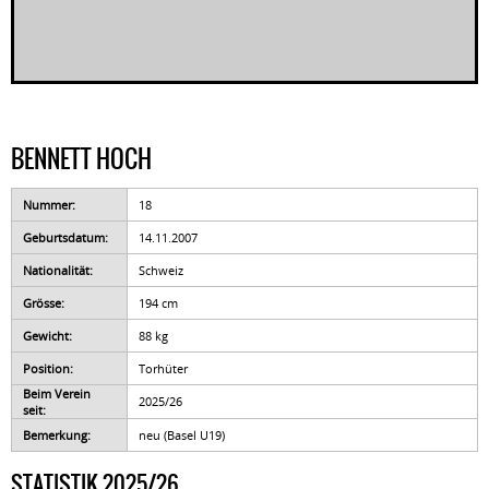
BENNETT HOCH
Nummer:
18
Geburtsdatum:
14.11.2007
Nationalität:
Schweiz
Grösse:
194 cm
Gewicht:
88 kg
Position:
Torhüter
Beim Verein
2025/26
seit:
Bemerkung:
neu (Basel U19)
STATISTIK 2025/26