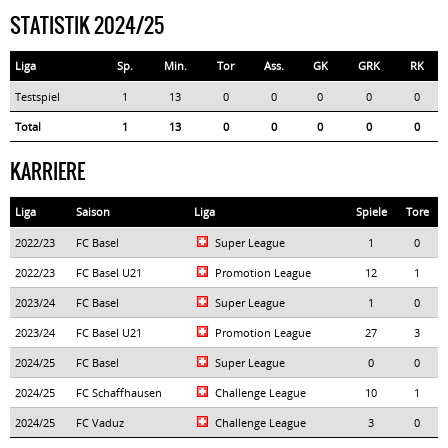
STATISTIK 2024/25
Liga
Sp.
Min.
Tor
Ass.
GK
GRK
RK
Testspiel
1
13
0
0
0
0
0
Total
1
13
0
0
0
0
0
KARRIERE
Liga
Saison
Liga
Spiele
Tore
2022/23
FC Basel
Super League
1
0
2022/23
FC Basel U21
Promotion League
12
1
2023/24
FC Basel
Super League
1
0
2023/24
FC Basel U21
Promotion League
27
3
2024/25
FC Basel
Super League
0
0
2024/25
FC Schaffhausen
Challenge League
10
1
2024/25
FC Vaduz
Challenge League
3
0