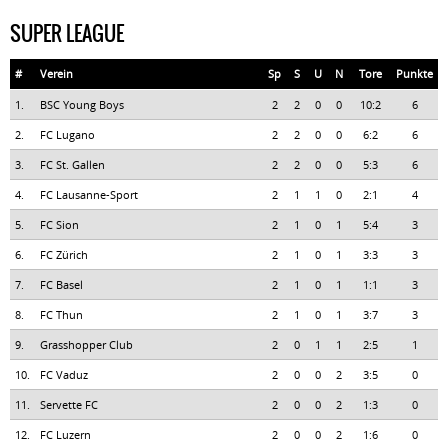
SUPER LEAGUE
#
Verein
Sp
S
U
N
Tore
Punkte
1.
BSC Young Boys
2
2
0
0
10:2
6
2.
FC Lugano
2
2
0
0
6:2
6
3.
FC St. Gallen
2
2
0
0
5:3
6
4.
FC Lausanne-Sport
2
1
1
0
2:1
4
5.
FC Sion
2
1
0
1
5:4
3
6.
FC Zürich
2
1
0
1
3:3
3
7.
FC Basel
2
1
0
1
1:1
3
8.
FC Thun
2
1
0
1
3:7
3
9.
Grasshopper Club
2
0
1
1
2:5
1
10.
FC Vaduz
2
0
0
2
3:5
0
11.
Servette FC
2
0
0
2
1:3
0
12.
FC Luzern
2
0
0
2
1:6
0