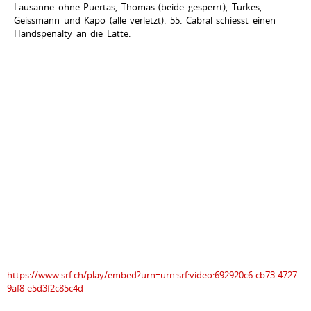
Lausanne ohne Puertas, Thomas (beide gesperrt), Turkes,
Geissmann und Kapo (alle verletzt). 55. Cabral schiesst einen
Handspenalty an die Latte.
https://www.srf.ch/play/embed?urn=urn:srf:video:692920c6-cb73-4727-
9af8-e5d3f2c85c4d