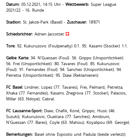
Datum:
05.12.2021, 14:15 Uhr -
Wettbewerb:
Super League
2021/22 - 16. Runde
Stadion:
St. Jakob-Park (Basel) -
Zuschauer:
18’871
Schiedsrichter:
Adrien Jaccottet
Tore:
92. Kukuruzovic (Foulpenalty) 0:1. 95. Kasami (Stocker) 1:1.
Gelbe Karte:
34. N'Guessan (Foul). 56. Grippo (Unsportlichkeit).
56. Frei (Unsportlichkeit). 80. Tavares (Foul). 85. Kukuruzovic
(Foul). 91. Fernandes (Foul). 94. Sanches (Unsportlichkeit). 94.
Petretta (Unsportlichkeit). 95. Diaw (Reklamieren).
FC Basel:
Lindner; Lopez (77. Tavares), Frei, Pelmard, Petretta;
Xhaka (77. Fernandes), Kasami; Zhegrova (77. Stocker), Palacios,
Millar (63. Ndoye); Cabral.
FC Lausanne-Sport:
Diaw; Chafik, Koné, Grippo, Husic (46.
Suzuki); Kukuruzovic; Ouattara (77. Sanches), Amdouni,
N'Guessan (77. Bares), Coyle (63. Mahou); Koyalipou (69. George).
Bemerkungen:
Basel ohne Esposito und Padula (beide verletzt).