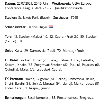
Datum:
22.07.2021, 20:15 Uhr -
Wettbewerb:
UEFA Europa
Conference League 2021/22 - 2. Qualifikationsrunde
Stadion:
St. Jakob-Park (Basel) -
Zuschauer:
6’095
Schiedsrichter:
Dennis Higler
Tore:
43. Stocker (Males) 1:0. 52. Cabral (Frei) 2:0. 80. Stocker
(Cabral) 3:0.
Gelbe Karte:
29. Damcevski (Foul), 70. Murataj (Foul).
FC Basel:
Lindner; Lopez (73. Lang), Pelmard, Frei, Petretta;
Kasami, Xhaka (65. Zhegrova); Stocker (82. Pululu), Palacios (66.
Quintilla), Males (73. Esposito); Cabral.
FK Partizani:
Hoxha; Gligorov (81. Celina); Damcevski, Belica,
Shehi; Bardhi (89. Selita), Murataj (94. Llanaj), Marku; Lucas (81.
Kote), Cara (81. Rrapaj), Junior.
Bemerkungen:
Basel komplett. 85. Pfostenschuss Zhegrova.