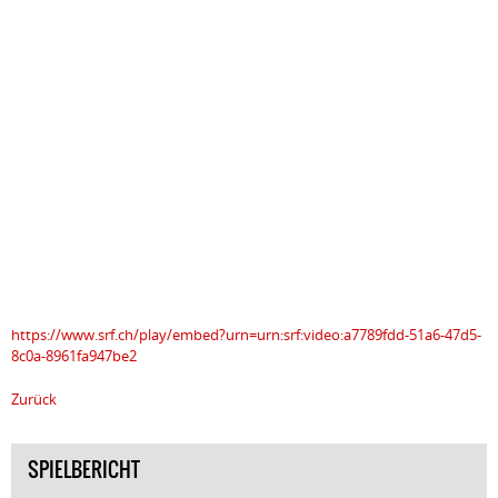
https://www.srf.ch/play/embed?urn=urn:srf:video:a7789fdd-51a6-47d5-
8c0a-8961fa947be2
Zurück
SPIELBERICHT