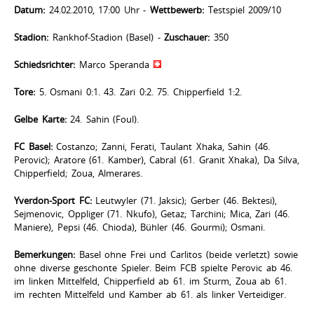
Datum:
24.02.2010, 17:00 Uhr -
Wettbewerb:
Testspiel 2009/10
Stadion:
Rankhof-Stadion (Basel) -
Zuschauer:
350
Schiedsrichter:
Marco Speranda
Tore:
5. Osmani 0:1. 43. Zari 0:2. 75. Chipperfield 1:2.
Gelbe Karte:
24. Sahin (Foul).
FC Basel:
Costanzo; Zanni, Ferati, Taulant Xhaka, Sahin (46.
Perovic); Aratore (61. Kamber), Cabral (61. Granit Xhaka), Da Silva,
Chipperfield; Zoua, Almerares.
Yverdon-Sport FC:
Leutwyler (71. Jaksic); Gerber (46. Bektesi),
Sejmenovic, Oppliger (71. Nkufo), Getaz; Tarchini; Mica, Zari (46.
Maniere), Pepsi (46. Chioda), Bühler (46. Gourmi); Osmani.
Bemerkungen:
Basel ohne Frei und Carlitos (beide verletzt) sowie
ohne diverse geschonte Spieler. Beim FCB spielte Perovic ab 46.
im linken Mittelfeld, Chipperfield ab 61. im Sturm, Zoua ab 61.
im rechten Mittelfeld und Kamber ab 61. als linker Verteidiger.