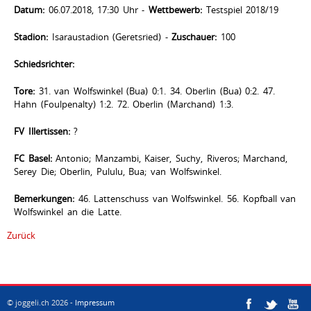
Datum:
06.07.2018, 17:30 Uhr -
Wettbewerb:
Testspiel 2018/19
Stadion:
Isaraustadion (Geretsried) -
Zuschauer:
100
Schiedsrichter:
Tore:
31. van Wolfswinkel (Bua) 0:1. 34. Oberlin (Bua) 0:2. 47.
Hahn (Foulpenalty) 1:2. 72. Oberlin (Marchand) 1:3.
FV Illertissen:
?
FC Basel:
Antonio; Manzambi, Kaiser, Suchy, Riveros; Marchand,
Serey Die; Oberlin, Pululu, Bua; van Wolfswinkel.
Bemerkungen:
46. Lattenschuss van Wolfswinkel. 56. Kopfball van
Wolfswinkel an die Latte.
Zurück
© joggeli.ch 2026 -
Impressum