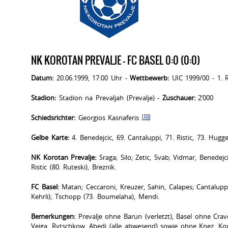
NK KOROTAN PREVALJE - FC BASEL 0:0 (0:0)
Datum:
20.06.1999, 17:00 Uhr -
Wettbewerb:
UIC 1999/00 - 1. 
Stadion:
Stadion na Prevaljah (Prevalje) -
Zuschauer:
2’000
Schiedsrichter:
Georgios Kasnaferis
Gelbe Karte:
4. Benedejcic, 69. Cantaluppi, 71. Ristic, 73. Hugge
NK Korotan Prevalje:
Sraga; Silo; Zetic, Svab; Vidmar, Benedejci
Ristic (80. Ruteski), Breznik.
FC Basel:
Matan; Ceccaroni, Kreuzer, Sahin, Calapes; Cantaluppi
Kehrli); Tschopp (73. Boumelaha), Mendi.
Bemerkungen:
Prevalje ohne Barun (verletzt), Basel ohne Crave
Veiga, Rytschkow, Abedi (alle abwesend) sowie ohne Knez, Ko