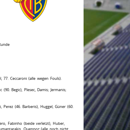
Runde
l, 77. Ceccaroni (alle wegen Fouls).
c (90. Begic), Plesec, Damis; Jermanis;
, Perez (46. Barberis), Huggel, Güner (60.
ro, Fabinho (beide verletzt), Huber,
umantarakis, Quennoz (alle noch nicht