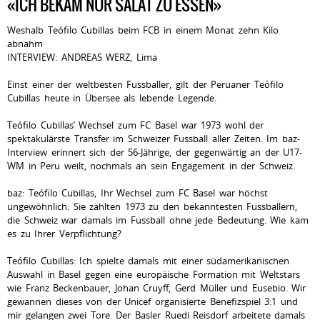
«ICH BEKAM NUR SALAT ZU ESSEN»
Weshalb Teófilo Cubillas beim FCB in einem Monat zehn Kilo
abnahm
INTERVIEW: ANDREAS WERZ, Lima
Einst einer der weltbesten Fussballer, gilt der Peruaner Teófilo
Cubillas heute in Übersee als lebende Legende.
Teófilo Cubillas’ Wechsel zum FC Basel war 1973 wohl der
spektakulärste Transfer im Schweizer Fussball aller Zeiten. Im baz-
Interview erinnert sich der 56-Jährige, der gegenwärtig an der U17-
WM in Peru weilt, nochmals an sein Engagement in der Schweiz.
baz: Teófilo Cubillas, Ihr Wechsel zum FC Basel war höchst
ungewöhnlich: Sie zählten 1973 zu den bekanntesten Fussballern,
die Schweiz war damals im Fussball ohne jede Bedeutung. Wie kam
es zu Ihrer Verpflichtung?
Teófilo Cubillas: Ich spielte damals mit einer südamerikanischen
Auswahl in Basel gegen eine europäische Formation mit Weltstars
wie Franz Beckenbauer, Johan Cruyff, Gerd Müller und Eusebio. Wir
gewannen dieses von der Unicef organisierte Benefizspiel 3:1 und
mir gelangen zwei Tore. Der Basler Ruedi Reisdorf arbeitete damals