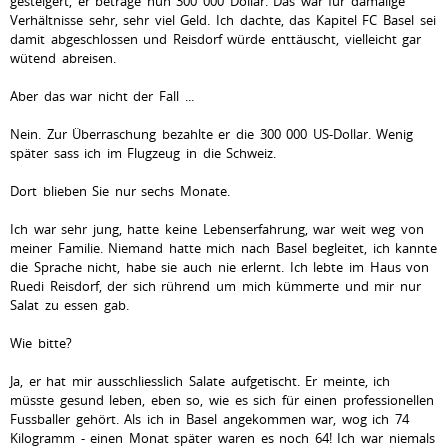
gesteigert, er betrage nun 300 000 Dollar. Das war für damalige
Verhältnisse sehr, sehr viel Geld. Ich dachte, das Kapitel FC Basel sei
damit abgeschlossen und Reisdorf würde enttäuscht, vielleicht gar
wütend abreisen.
Aber das war nicht der Fall ...
Nein. Zur Überraschung bezahlte er die 300 000 US-Dollar. Wenig
später sass ich im Flugzeug in die Schweiz.
Dort blieben Sie nur sechs Monate.
Ich war sehr jung, hatte keine Lebenserfahrung, war weit weg von
meiner Familie. Niemand hatte mich nach Basel begleitet, ich kannte
die Sprache nicht, habe sie auch nie erlernt. Ich lebte im Haus von
Ruedi Reisdorf, der sich rührend um mich kümmerte und mir nur
Salat zu essen gab.
Wie bitte?
Ja, er hat mir ausschliesslich Salate aufgetischt. Er meinte, ich
müsste gesund leben, eben so, wie es sich für einen professionellen
Fussballer gehört. Als ich in Basel angekommen war, wog ich 74
Kilogramm - einen Monat später waren es noch 64! Ich war niemals