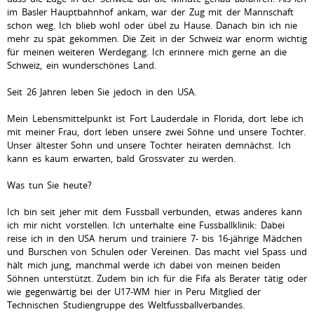
im Basler Hauptbahnhof ankam, war der Zug mit der Mannschaft
schon weg. Ich blieb wohl oder übel zu Hause. Danach bin ich nie
mehr zu spät gekommen. Die Zeit in der Schweiz war enorm wichtig
für meinen weiteren Werdegang. Ich erinnere mich gerne an die
Schweiz, ein wunderschönes Land.
Seit 26 Jahren leben Sie jedoch in den USA.
Mein Lebensmittelpunkt ist Fort Lauderdale in Florida, dort lebe ich
mit meiner Frau, dort leben unsere zwei Söhne und unsere Tochter.
Unser ältester Sohn und unsere Tochter heiraten demnächst. Ich
kann es kaum erwarten, bald Grossvater zu werden.
Was tun Sie heute?
Ich bin seit jeher mit dem Fussball verbunden, etwas anderes kann
ich mir nicht vorstellen. Ich unterhalte eine Fussballklinik: Dabei
reise ich in den USA herum und trainiere 7- bis 16-jährige Mädchen
und Burschen von Schulen oder Vereinen. Das macht viel Spass und
hält mich jung, manchmal werde ich dabei von meinen beiden
Söhnen unterstützt. Zudem bin ich für die Fifa als Berater tätig oder
wie gegenwärtig bei der U17-WM hier in Peru Mitglied der
Technischen Studiengruppe des Weltfussballverbandes.