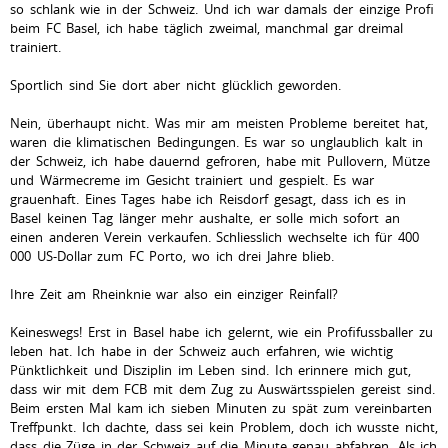
so schlank wie in der Schweiz. Und ich war damals der einzige Profi
beim FC Basel, ich habe täglich zweimal, manchmal gar dreimal
trainiert.
Sportlich sind Sie dort aber nicht glücklich geworden.
Nein, überhaupt nicht. Was mir am meisten Probleme bereitet hat,
waren die klimatischen Bedingungen. Es war so unglaublich kalt in
der Schweiz, ich habe dauernd gefroren, habe mit Pullovern, Mütze
und Wärmecreme im Gesicht trainiert und gespielt. Es war
grauenhaft. Eines Tages habe ich Reisdorf gesagt, dass ich es in
Basel keinen Tag länger mehr aushalte, er solle mich sofort an
einen anderen Verein verkaufen. Schliesslich wechselte ich für 400
000 US-Dollar zum FC Porto, wo ich drei Jahre blieb.
Ihre Zeit am Rheinknie war also ein einziger Reinfall?
Keineswegs! Erst in Basel habe ich gelernt, wie ein Profifussballer zu
leben hat. Ich habe in der Schweiz auch erfahren, wie wichtig
Pünktlichkeit und Disziplin im Leben sind. Ich erinnere mich gut,
dass wir mit dem FCB mit dem Zug zu Auswärtsspielen gereist sind.
Beim ersten Mal kam ich sieben Minuten zu spät zum vereinbarten
Treffpunkt. Ich dachte, dass sei kein Problem, doch ich wusste nicht,
dass die Züge in der Schweiz auf die Minute genau abfahren. Als ich