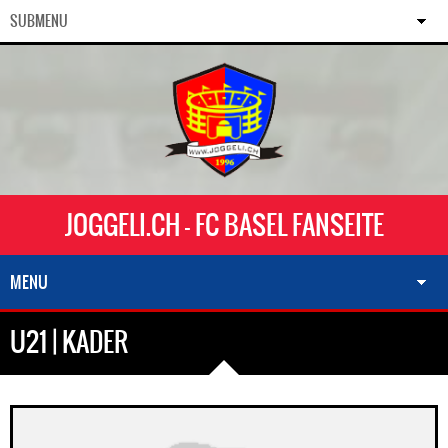
SUBMENU
JOGGELI.CH - FC BASEL FANSEITE
MENU
U21 | KADER