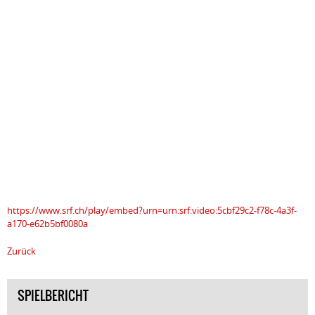
https://www.srf.ch/play/embed?urn=urn:srf:video:5cbf29c2-f78c-4a3f-
a170-e62b5bf0080a
Zurück
SPIELBERICHT