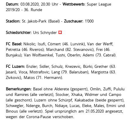
Datum:
03.08.2020, 20:30 Uhr -
Wettbewerb:
Super League
2019/20 - 36. Runde
Stadion:
St. Jakob-Park (Basel) -
Zuschauer:
1’000
Schiedsrichter:
Urs Schnyder
FC Basel:
Nikolic; Isufi, Cömert (46. Lurvink), Van der Werff,
Petretta (46. Riveros); Marchand (82. Stevanovic), Frei (46.
Bunjaku); Van Wolfswinkel, Tushi, Oberlin; Ademi (73. Cabral).
FC Luzern:
Enzler; Sidler, Schulz, Knezevic, Bürki; Grether (63.
Jasari), Voca, Mistrafovic; Lang (79. Balaruban), Margiotta (63.
Zivkovic), Matos (71. Hermann).
Bemerkungen:
Basel ohne Alderete (gesperrt), Omlin, Zuffi, Pululu
und Ramires (alle verletzt), Stocker, Xhaka, Widmer und Campo
(alle geschont). Luzern ohne Schürpf, Kakabadse (beide gesperrt),
Schwegler, Ndenge, Burch, Ndiaye, Lucas, Eleke, Males, Emini und
Binous (alle verletzt). Spiel ursprünglich am 21.05.2020 angesetzt,
wegen der Corona-Pause verschoben.