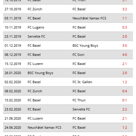
27.10.2019
FC Zürich
FC Basel
3:2
03.11.2019
FC Basel
Neuchâtel Xamax FCS
1:1
10.11.2019
FC Lugano
FC Basel
0:3
23.11.2019
Servette FC
FC Basel
2:0
01.12.2019
FC Basel
BSC Young Boys
3:0
08.12.2019
FC Basel
FC Sion
4:0
15.12.2019
FC Luzern
FC Basel
2:1
26.01.2020
BSC Young Boys
FC Basel
2:0
02.02.2020
FC Basel
FC St. Gallen
1:2
08.02.2020
FC Zürich
FC Basel
0:4
15.02.2020
FC Basel
FC Thun
0:1
23.02.2020
FC Basel
Servette FC
2:2
21.06.2020
FC Luzern
FC Basel
2:1
24.06.2020
Neuchâtel Xamax FCS
FC Basel
1:2