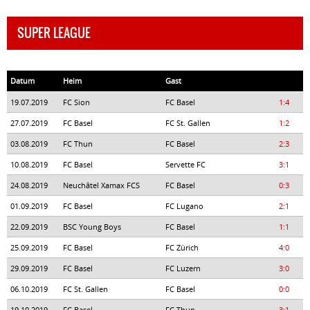
SUPER LEAGUE
Datum
Heim
Gast
19.07.2019
FC Sion
FC Basel
1:4
27.07.2019
FC Basel
FC St. Gallen
1:2
03.08.2019
FC Thun
FC Basel
2:3
10.08.2019
FC Basel
Servette FC
3:1
24.08.2019
Neuchâtel Xamax FCS
FC Basel
0:3
01.09.2019
FC Basel
FC Lugano
2:1
22.09.2019
BSC Young Boys
FC Basel
1:1
25.09.2019
FC Basel
FC Zürich
4:0
29.09.2019
FC Basel
FC Luzern
3:0
06.10.2019
FC St. Gallen
FC Basel
0:0
19.10.2019
FC Basel
FC Thun
3:1