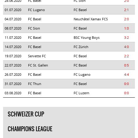
28.06.2020
FC Basel
FC Sion
2:0
01.07.2020
FC Lugano
FC Basel
2:1
04.07.2020
FC Basel
Neuchâtel Xamax FCS
2:0
08.07.2020
FC Sion
FC Basel
1:0
11.07.2020
FC Basel
BSC Young Boys
3:2
14.07.2020
FC Basel
FC Zürich
4:0
19.07.2020
Servette FC
FC Basel
2:2
22.07.2020
FC St. Gallen
FC Basel
0:5
26.07.2020
FC Basel
FC Lugano
4:4
31.07.2020
FC Thun
FC Basel
0:0
03.08.2020
FC Basel
FC Luzern
0:0
SCHWEIZER CUP
CHAMPIONS LEAGUE