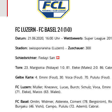
FC LUZERN - FC BASEL 2:1 (1:0)
Datum:
21.06.2020, 16:00 Uhr -
Wettbewerb:
Super League 201
Stadion:
swissporarena (Luzern) -
Zuschauer:
300
Schiedsrichter:
Fedayi San
Tore:
23. Margiotta (Ndiaye) 1:0. 81. Eleke (Males) 2:0. 86. Cabr
Gelbe Karte:
4. Emini (Foul), 30. Voca (Foul). 70. Pululu (Foul).
FC Luzern:
Müller; Knezevic, Lucas, Burch; Schulz, Voca, Emini (
(71. Eleke), Matos (63. Males).
FC Basel:
Omlin; Widmer, Alderete, Cömert (78. Bergström), Rive
Bunjaku (46. Vishi), Campo, Pululu (72. Ademi); Cabral.