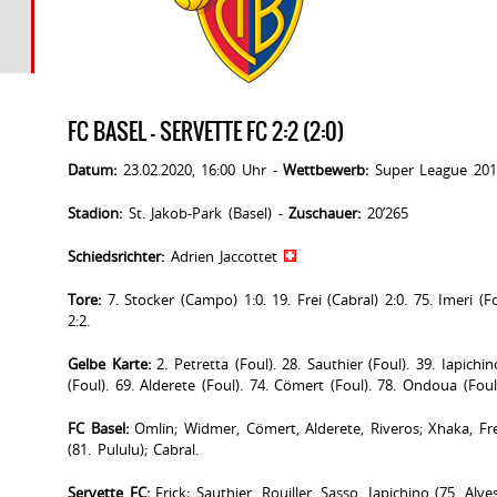
FC BASEL - SERVETTE FC 2:2 (2:0)
Datum:
23.02.2020, 16:00 Uhr -
Wettbewerb:
Super League 201
Stadion:
St. Jakob-Park (Basel) -
Zuschauer:
20’265
Schiedsrichter:
Adrien Jaccottet
Tore:
7. Stocker (Campo) 1:0. 19. Frei (Cabral) 2:0. 75. Imeri (
2:2.
Gelbe Karte:
2. Petretta (Foul). 28. Sauthier (Foul). 39. Iapichin
(Foul). 69. Alderete (Foul). 74. Cömert (Foul). 78. Ondoua (Foul)
FC Basel:
Omlin; Widmer, Cömert, Alderete, Riveros; Xhaka, Fre
(81. Pululu); Cabral.
Servette FC:
Frick; Sauthier, Rouiller, Sasso, Iapichino (75. Alve