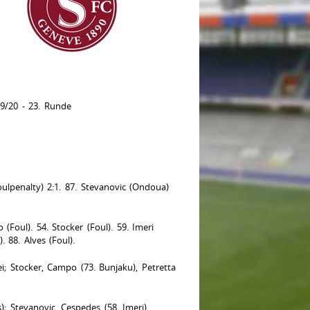
9/20 - 23. Runde
Foulpenalty) 2:1. 87. Stevanovic (Ondoua)
o (Foul). 54. Stocker (Foul). 59. Imeri
. 88. Alves (Foul).
i; Stocker, Campo (73. Bunjaku), Petretta
s); Stevanovic, Cespedes (58. Imeri),