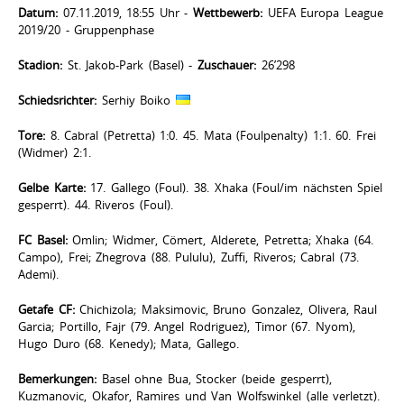
Datum:
07.11.2019, 18:55 Uhr -
Wettbewerb:
UEFA Europa League
2019/20 - Gruppenphase
Stadion:
St. Jakob-Park (Basel) -
Zuschauer:
26’298
Schiedsrichter:
Serhiy Boiko
Tore:
8. Cabral (Petretta) 1:0. 45. Mata (Foulpenalty) 1:1. 60. Frei
(Widmer) 2:1.
Gelbe Karte:
17. Gallego (Foul). 38. Xhaka (Foul/im nächsten Spiel
gesperrt). 44. Riveros (Foul).
FC Basel:
Omlin; Widmer, Cömert, Alderete, Petretta; Xhaka (64.
Campo), Frei; Zhegrova (88. Pululu), Zuffi, Riveros; Cabral (73.
Ademi).
Getafe CF:
Chichizola; Maksimovic, Bruno Gonzalez, Olivera, Raul
Garcia; Portillo, Fajr (79. Angel Rodriguez), Timor (67. Nyom),
Hugo Duro (68. Kenedy); Mata, Gallego.
Bemerkungen:
Basel ohne Bua, Stocker (beide gesperrt),
Kuzmanovic, Okafor, Ramires und Van Wolfswinkel (alle verletzt).