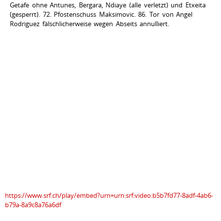
Getafe ohne Antunes, Bergara, Ndiaye (alle verletzt) und Etxeita
(gesperrt). 72. Pfostenschuss Maksimovic. 86. Tor von Angel
Rodriguez fälschlicherweise wegen Abseits annulliert.
https://www.srf.ch/play/embed?urn=urn:srf:video:b5b7fd77-8adf-4ab6-
b79a-8a9c8a76a6df