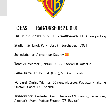
FC BASEL - TRABZONSPOR 2:0 (1:0)
Datum:
12.12.2019, 18:55 Uhr -
Wettbewerb:
UEFA Europa Leag
Stadion:
St. Jakob-Park (Basel) -
Zuschauer:
17’921
Schiedsrichter:
Aleksandar Stavrev
Tore:
21. Widmer (Cabral) 1:0. 72. Stocker (Okafor) 2:0.
Gelbe Karte:
17. Parmak (Foul), 55. Asan (Foul).
FC Basel:
Omlin; Widmer, Cömert, Alderete, Petretta; Xhaka, Fre
Okafor); Cabral (71. Ademi).
Trabzonspor:
Kardesler; Asan, Hosseini (71. Campi), Fernandes
Akpinar); Uzüm, Avdijaj; Ekuban (78. Baykus).